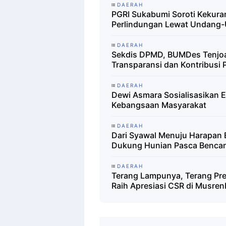
DAERAH
PGRI Sukabumi Soroti Kekura
Perlindungan Lewat Undang
DAERAH
Sekdis DPMD, BUMDes Tenjoay
Transparansi dan Kontribusi 
DAERAH
Dewi Asmara Sosialisasikan Em
Kebangsaan Masyarakat
DAERAH
Dari Syawal Menuju Harapan 
Dukung Hunian Pasca Bencan
DAERAH
Terang Lampunya, Terang Pre
Raih Apresiasi CSR di Musre