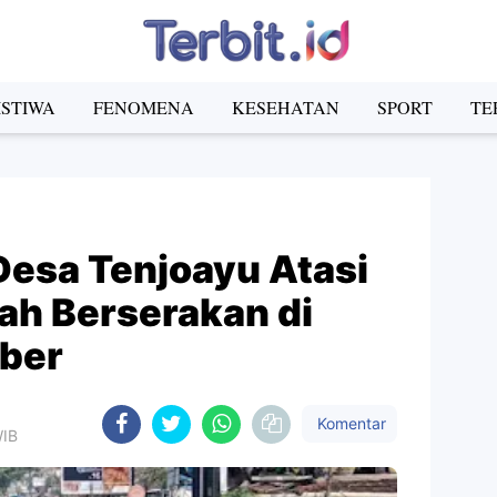
ISTIWA
FENOMENA
KESEHATAN
SPORT
TE
Desa Tenjoayu Atasi
h Berserakan di
ber
Komentar
WIB