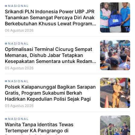
NASIONAL
Srikandi PLN Indonesia Power UBP JPR
Tanamkan Semangat Percaya Diri Anak
Berkebutuhan Khusus Lewat Program
Srikandi Mengajar
06 Agustus 2026
NASIONAL
Optimalisasi Terminal Cicurug Sempat
Memanas, Dishub Jabar Tetapkan
Kesepakatan Sementara untuk Redam
Ketegangan
05 Agustus 2026
NASIONAL
Polsek Kalapanunggal Bagikan Sarapan
Gratis, Program Sukabumi Berkah
Hadirkan Kepedulian Polisi Sejak Pagi
05 Agustus 2026
NASIONAL
Wanita Tanpa Identitas Tewas
Tertemper KA Pangrango di