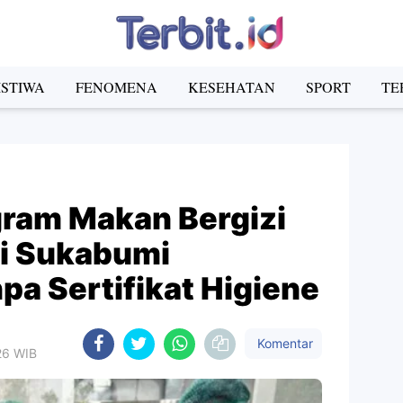
ISTIWA
FENOMENA
KESEHATAN
SPORT
TE
gram Makan Bergizi
di Sukabumi
pa Sertifikat Higiene
Komentar
26 WIB