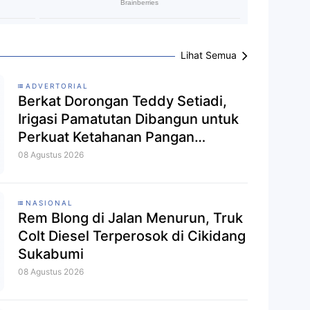
Lihat Semua
ADVERTORIAL
Berkat Dorongan Teddy Setiadi,
Irigasi Pamatutan Dibangun untuk
Perkuat Ketahanan Pangan
Sukabumi
08 Agustus 2026
NASIONAL
Rem Blong di Jalan Menurun, Truk
Colt Diesel Terperosok di Cikidang
Sukabumi
08 Agustus 2026