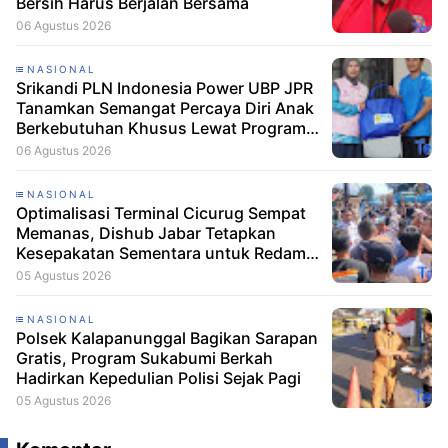
Bersih Harus Berjalan Bersama
06 Agustus 2026
NASIONAL
Srikandi PLN Indonesia Power UBP JPR
Tanamkan Semangat Percaya Diri Anak
Berkebutuhan Khusus Lewat Program
Srikandi Mengajar
06 Agustus 2026
NASIONAL
Optimalisasi Terminal Cicurug Sempat
Memanas, Dishub Jabar Tetapkan
Kesepakatan Sementara untuk Redam
Ketegangan
05 Agustus 2026
NASIONAL
Polsek Kalapanunggal Bagikan Sarapan
Gratis, Program Sukabumi Berkah
Hadirkan Kepedulian Polisi Sejak Pagi
05 Agustus 2026