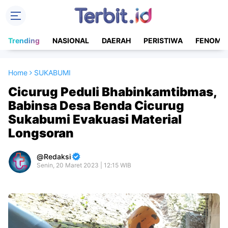
Trending
NASIONAL
DAERAH
PERISTIWA
FENOME
Home
SUKABUMI
Cicurug Peduli Bhabinkamtibmas,
Babinsa Desa Benda Cicurug
Sukabumi Evakuasi Material
Longsoran
Redaksi
Senin, 20 Maret 2023 | 12:15 WIB