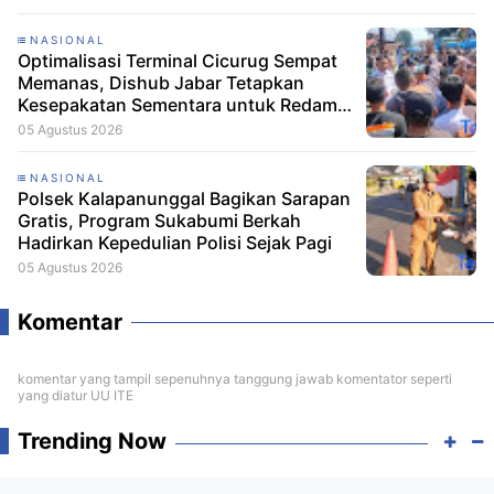
NASIONAL
Optimalisasi Terminal Cicurug Sempat
Memanas, Dishub Jabar Tetapkan
Kesepakatan Sementara untuk Redam
Ketegangan
05 Agustus 2026
NASIONAL
Polsek Kalapanunggal Bagikan Sarapan
Gratis, Program Sukabumi Berkah
Hadirkan Kepedulian Polisi Sejak Pagi
05 Agustus 2026
Komentar
komentar yang tampil sepenuhnya tanggung jawab komentator seperti
yang diatur UU ITE
Trending Now