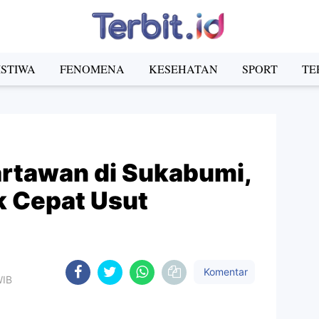
ISTIWA
FENOMENA
KESEHATAN
SPORT
TE
rtawan di Sukabumi,
k Cepat Usut
Komentar
WIB