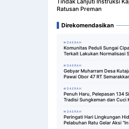
Tindak Lanjuti Instruksi Kapolri, Polrestabes Makassar Gulung
Ratusan Preman
Direkomendasikan
DAERAH
Komunitas Peduli Sungai Cipa
Terkait Lakukan Normalisasi 
DAERAH
Gebyar Muharram Desa Kutaja
Pawai Obor 47 RT Semarakka
DAERAH
Penuh Haru, Pelepasan 134 S
Tradisi Sungkeman dan Cuci 
DAERAH
Peringati Hari Lingkungan H
Pelabuhan Ratu Gelar Aksi “In