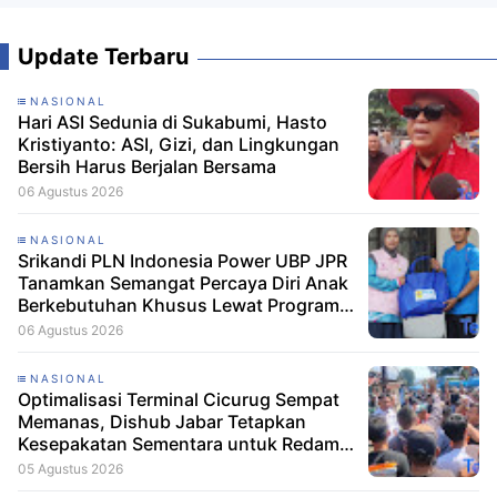
Update Terbaru
NASIONAL
Hari ASI Sedunia di Sukabumi, Hasto
Kristiyanto: ASI, Gizi, dan Lingkungan
Bersih Harus Berjalan Bersama
06 Agustus 2026
NASIONAL
Srikandi PLN Indonesia Power UBP JPR
Tanamkan Semangat Percaya Diri Anak
Berkebutuhan Khusus Lewat Program
Srikandi Mengajar
06 Agustus 2026
NASIONAL
Optimalisasi Terminal Cicurug Sempat
Memanas, Dishub Jabar Tetapkan
Kesepakatan Sementara untuk Redam
Ketegangan
05 Agustus 2026