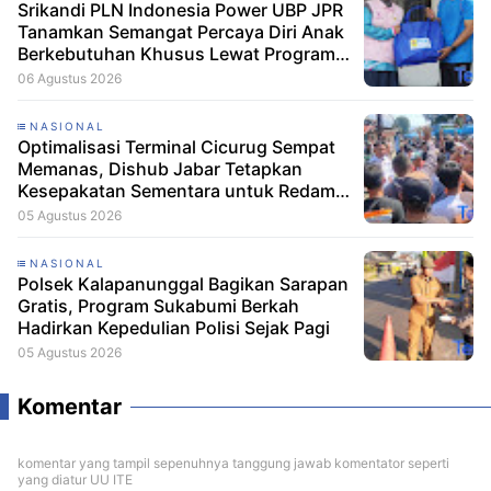
Srikandi PLN Indonesia Power UBP JPR
Tanamkan Semangat Percaya Diri Anak
Berkebutuhan Khusus Lewat Program
Srikandi Mengajar
06 Agustus 2026
NASIONAL
Optimalisasi Terminal Cicurug Sempat
Memanas, Dishub Jabar Tetapkan
Kesepakatan Sementara untuk Redam
Ketegangan
05 Agustus 2026
NASIONAL
Polsek Kalapanunggal Bagikan Sarapan
Gratis, Program Sukabumi Berkah
Hadirkan Kepedulian Polisi Sejak Pagi
05 Agustus 2026
Komentar
komentar yang tampil sepenuhnya tanggung jawab komentator seperti
yang diatur UU ITE