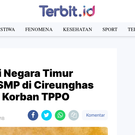
ISTIWA
FENOMENA
KESEHATAN
SPORT
TE
di Negara Timur
SMP di Cireunghas
 Korban TPPO
Komentar
WIB