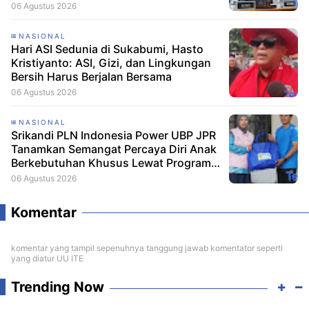
06 Agustus 2026
NASIONAL
Hari ASI Sedunia di Sukabumi, Hasto
Kristiyanto: ASI, Gizi, dan Lingkungan
Bersih Harus Berjalan Bersama
06 Agustus 2026
NASIONAL
Srikandi PLN Indonesia Power UBP JPR
Tanamkan Semangat Percaya Diri Anak
Berkebutuhan Khusus Lewat Program
Srikandi Mengajar
06 Agustus 2026
Komentar
komentar yang tampil sepenuhnya tanggung jawab komentator seperti
yang diatur UU ITE
Trending Now