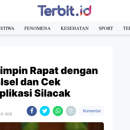
ISTIWA
FENOMENA
KESEHATAN
SPORT
TE
Pimpin Rapat dengan
lsel dan Cek
likasi Silacak
Komentar
:16 WIB