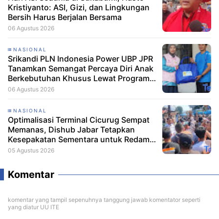
Kristiyanto: ASI, Gizi, dan Lingkungan
Bersih Harus Berjalan Bersama
06 Agustus 2026
NASIONAL
Srikandi PLN Indonesia Power UBP JPR
Tanamkan Semangat Percaya Diri Anak
Berkebutuhan Khusus Lewat Program
Srikandi Mengajar
06 Agustus 2026
NASIONAL
Optimalisasi Terminal Cicurug Sempat
Memanas, Dishub Jabar Tetapkan
Kesepakatan Sementara untuk Redam
Ketegangan
05 Agustus 2026
Komentar
komentar yang tampil sepenuhnya tanggung jawab komentator seperti
yang diatur UU ITE