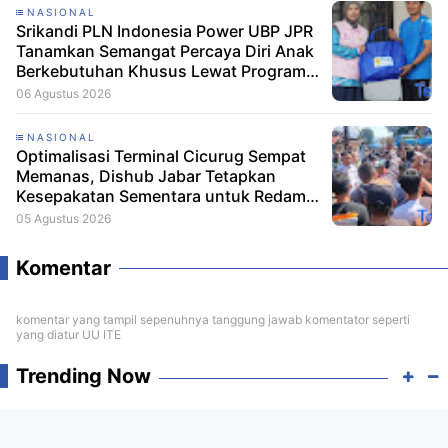
NASIONAL
Srikandi PLN Indonesia Power UBP JPR
Tanamkan Semangat Percaya Diri Anak
Berkebutuhan Khusus Lewat Program
Srikandi Mengajar
06 Agustus 2026
NASIONAL
Optimalisasi Terminal Cicurug Sempat
Memanas, Dishub Jabar Tetapkan
Kesepakatan Sementara untuk Redam
Ketegangan
05 Agustus 2026
Komentar
komentar yang tampil sepenuhnya tanggung jawab komentator seperti
yang diatur UU ITE
Trending Now