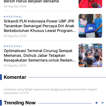
Bersih Harus Berjalan Bersama
06 Agustus 2026
NASIONAL
Srikandi PLN Indonesia Power UBP JPR
Tanamkan Semangat Percaya Diri Anak
Berkebutuhan Khusus Lewat Program
Srikandi Mengajar
06 Agustus 2026
NASIONAL
Optimalisasi Terminal Cicurug Sempat
Memanas, Dishub Jabar Tetapkan
Kesepakatan Sementara untuk Redam
Ketegangan
05 Agustus 2026
Komentar
komentar yang tampil sepenuhnya tanggung jawab komentator seperti
yang diatur UU ITE
Trending Now