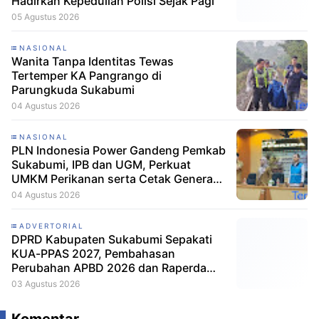
Hadirkan Kepedulian Polisi Sejak Pagi
05 Agustus 2026
NASIONAL
Wanita Tanpa Identitas Tewas
Tertemper KA Pangrango di
Parungkuda Sukabumi
04 Agustus 2026
NASIONAL
PLN Indonesia Power Gandeng Pemkab
Sukabumi, IPB dan UGM, Perkuat
UMKM Perikanan serta Cetak Generasi
Peduli Lingkungan
04 Agustus 2026
ADVERTORIAL
DPRD Kabupaten Sukabumi Sepakati
KUA-PPAS 2027, Pembahasan
Perubahan APBD 2026 dan Raperda
Perseroda Tirta Jaya Berlanjut
03 Agustus 2026