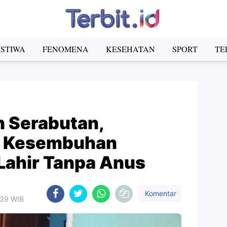
ISTIWA
FENOMENA
KESEHATAN
SPORT
TE
h Serabutan,
i Kesembuhan
Lahir Tanpa Anus
Komentar
:39 WIB