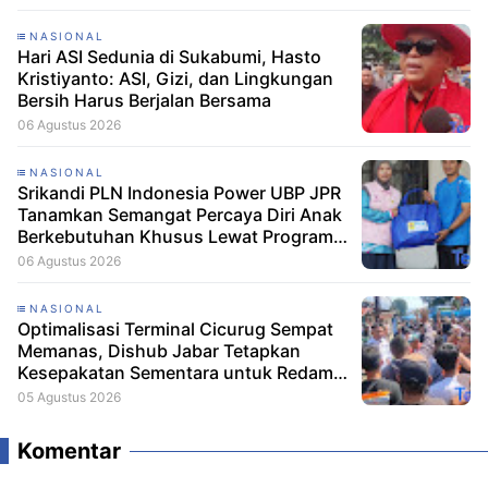
NASIONAL
Hari ASI Sedunia di Sukabumi, Hasto
Kristiyanto: ASI, Gizi, dan Lingkungan
Bersih Harus Berjalan Bersama
06 Agustus 2026
NASIONAL
Srikandi PLN Indonesia Power UBP JPR
Tanamkan Semangat Percaya Diri Anak
Berkebutuhan Khusus Lewat Program
Srikandi Mengajar
06 Agustus 2026
NASIONAL
Optimalisasi Terminal Cicurug Sempat
Memanas, Dishub Jabar Tetapkan
Kesepakatan Sementara untuk Redam
Ketegangan
05 Agustus 2026
Komentar