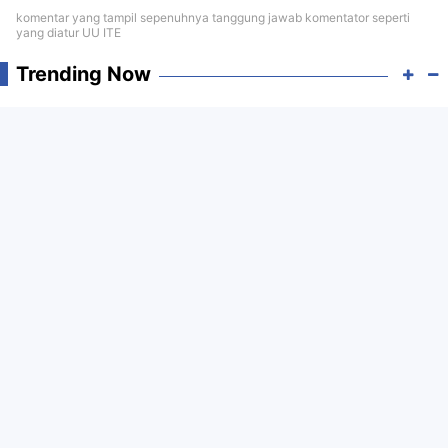
komentar yang tampil sepenuhnya tanggung jawab komentator seperti
yang diatur UU ITE
Trending Now