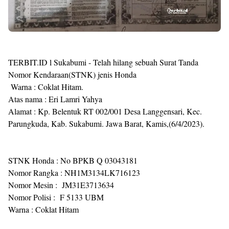
TERBIT.ID l Sukabumi - Telah hilang sebuah Surat Tanda
Nomor Kendaraan(STNK) jenis Honda
Warna : Coklat Hitam.
Atas nama : Eri Lamri Yahya
Alamat : Kp. Belentuk RT 002/001 Desa Langgensari, Kec.
Parungkuda, Kab. Sukabumi. Jawa Barat, Kamis,(6/4/2023).
STNK Honda : No BPKB Q 03043181
Nomor Rangka : NH1M3134LK716123
Nomor Mesin : JM31E3713634
Nomor Polisi : F 5133 UBM
Warna : Coklat Hitam