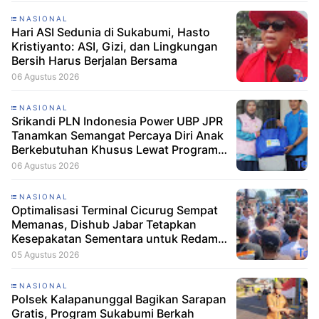
NASIONAL
Hari ASI Sedunia di Sukabumi, Hasto
Kristiyanto: ASI, Gizi, dan Lingkungan
Bersih Harus Berjalan Bersama
06 Agustus 2026
NASIONAL
Srikandi PLN Indonesia Power UBP JPR
Tanamkan Semangat Percaya Diri Anak
Berkebutuhan Khusus Lewat Program
Srikandi Mengajar
06 Agustus 2026
NASIONAL
Optimalisasi Terminal Cicurug Sempat
Memanas, Dishub Jabar Tetapkan
Kesepakatan Sementara untuk Redam
Ketegangan
05 Agustus 2026
NASIONAL
Polsek Kalapanunggal Bagikan Sarapan
Gratis, Program Sukabumi Berkah