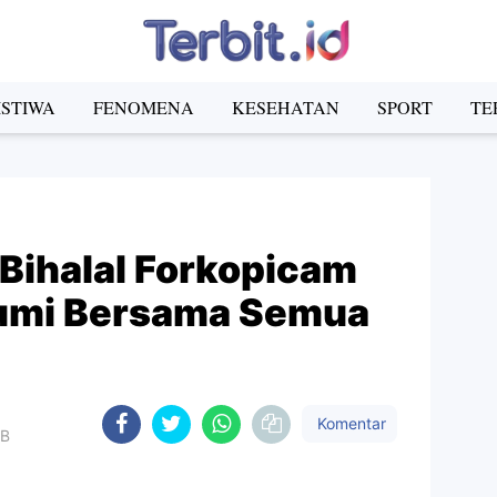
ISTIWA
FENOMENA
KESEHATAN
SPORT
TE
 Bihalal Forkopicam
umi Bersama Semua
Komentar
IB