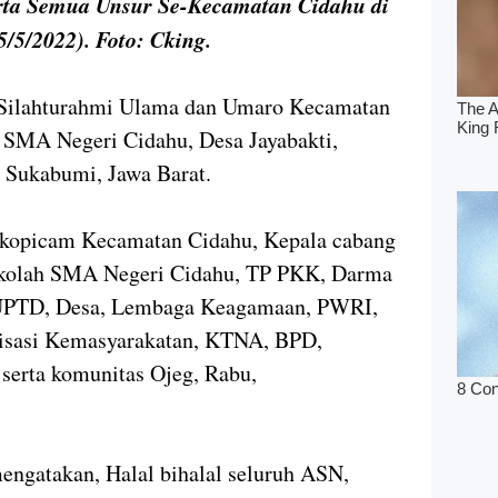
rta Semua Unsur Se-Kecamatan Cidahu di
/5/2022). Foto: Cking.
Silahturahmi Ulama dan Umaro Kecamatan
i SMA Negeri Cidahu, Desa Jayabakti,
 Sukabumi, Jawa Barat.
Forkopicam Kecamatan Cidahu, Kepala cabang
ekolah SMA Negeri Cidahu, TP PKK, Darma
 UPTD, Desa, Lembaga Keagamaan, PWRI,
isasi Kemasyarakatan, KTNA, BPD,
 serta komunitas Ojeg, Rabu,
engatakan, Halal bihalal seluruh ASN,