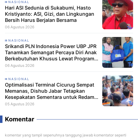
NASIONAL
Hari ASI Sedunia di Sukabumi, Hasto
Kristiyanto: ASI, Gizi, dan Lingkungan
Bersih Harus Berjalan Bersama
06 Agustus 2026
NASIONAL
Srikandi PLN Indonesia Power UBP JPR
Tanamkan Semangat Percaya Diri Anak
Berkebutuhan Khusus Lewat Program
Srikandi Mengajar
06 Agustus 2026
NASIONAL
Optimalisasi Terminal Cicurug Sempat
Memanas, Dishub Jabar Tetapkan
Kesepakatan Sementara untuk Redam
Ketegangan
05 Agustus 2026
Komentar
komentar yang tampil sepenuhnya tanggung jawab komentator seperti