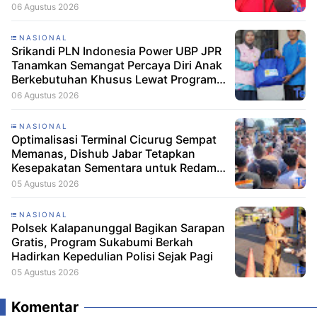
06 Agustus 2026
NASIONAL
Srikandi PLN Indonesia Power UBP JPR
Tanamkan Semangat Percaya Diri Anak
Berkebutuhan Khusus Lewat Program
Srikandi Mengajar
06 Agustus 2026
NASIONAL
Optimalisasi Terminal Cicurug Sempat
Memanas, Dishub Jabar Tetapkan
Kesepakatan Sementara untuk Redam
Ketegangan
05 Agustus 2026
NASIONAL
Polsek Kalapanunggal Bagikan Sarapan
Gratis, Program Sukabumi Berkah
Hadirkan Kepedulian Polisi Sejak Pagi
05 Agustus 2026
Komentar