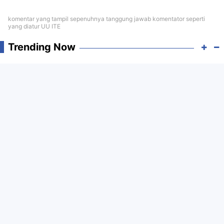
komentar yang tampil sepenuhnya tanggung jawab komentator seperti
yang diatur UU ITE
Trending Now