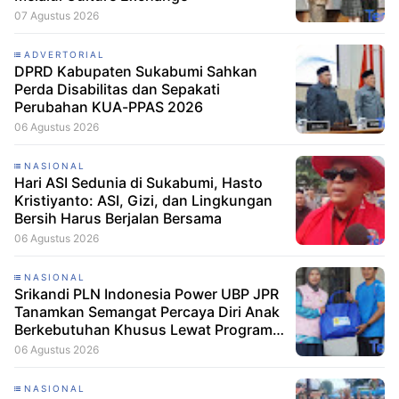
07 Agustus 2026
ADVERTORIAL
DPRD Kabupaten Sukabumi Sahkan
Perda Disabilitas dan Sepakati
Perubahan KUA-PPAS 2026
06 Agustus 2026
NASIONAL
Hari ASI Sedunia di Sukabumi, Hasto
Kristiyanto: ASI, Gizi, dan Lingkungan
Bersih Harus Berjalan Bersama
06 Agustus 2026
NASIONAL
Srikandi PLN Indonesia Power UBP JPR
Tanamkan Semangat Percaya Diri Anak
Berkebutuhan Khusus Lewat Program
Srikandi Mengajar
06 Agustus 2026
NASIONAL