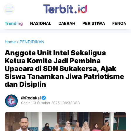
Trending
NASIONAL
DAERAH
PERISTIWA
FENOME
Home
PENDIDIKAN
Anggota Unit Intel Sekaligus
Ketua Komite Jadi Pembina
Upacara di SDN Sukakersa, Ajak
Siswa Tanamkan Jiwa Patriotisme
dan Disiplin
Redaksi
Senin, 13 Oktober 2025 | 09:33 WIB