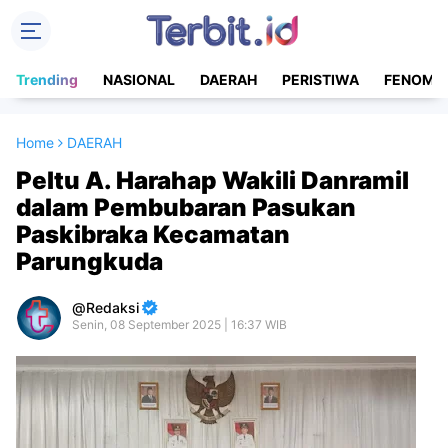
Trending
NASIONAL
DAERAH
PERISTIWA
FENOME
Home
DAERAH
Peltu A. Harahap Wakili Danramil
dalam Pembubaran Pasukan
Paskibraka Kecamatan
Parungkuda
Redaksi
Senin, 08 September 2025 | 16:37 WIB