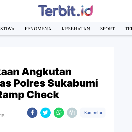
ISTIWA
FENOMENA
KESEHATAN
SPORT
TE
kaan Angkutan
as Polres Sukabumi
 Ramp Check
Komentar
WIB