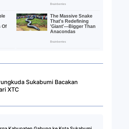
rungkuda Sukabumi Bacakan
ari XTC
arga Kabupaten Gabung ke Kota Sukabumi