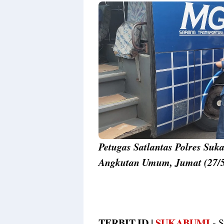
Petugas Satlantas Polres Su
Angkutan Umum, Jumat (27/5/
TERBIT.ID |
SUKABUMI
-
S