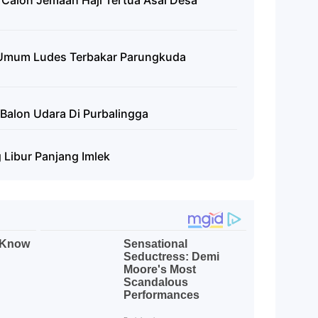
Calon Jemaah Haji Tertua Asal Desa
 Umum Ludes Terbakar Parungkuda
Balon Udara Di Purbalingga
 Libur Panjang Imlek