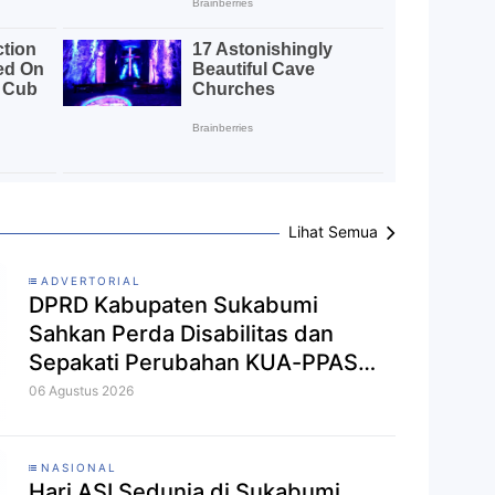
Lihat Semua
ADVERTORIAL
DPRD Kabupaten Sukabumi
Sahkan Perda Disabilitas dan
Sepakati Perubahan KUA-PPAS
2026
06 Agustus 2026
NASIONAL
Hari ASI Sedunia di Sukabumi,