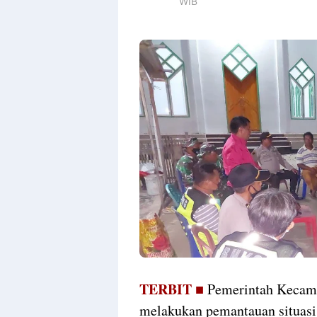
WIB
TERBIT ■
Pemerintah Kecama
melakukan pemantauan situas