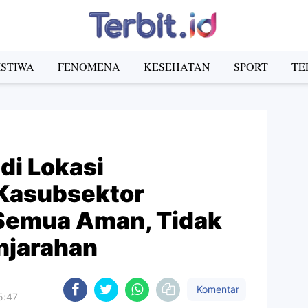
ISTIWA
FENOMENA
KESEHATAN
SPORT
TE
 di Lokasi
Kasubsektor
Semua Aman, Tidak
njarahan
Komentar
5:47