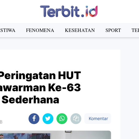
ISTIWA
FENOMENA
KESEHATAN
SPORT
TE
Peringatan HUT
awarman Ke-63
a Sederhana
Komentar
IB