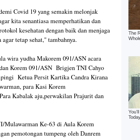
demi Covid 19 yang semakin melonjak
agar kita senantiasa memperhatikan dan
rotokol kesehatan dengan baik dan menjaga
 agar tetap sehat," tambahnya.
Aula wira yudha Makorem 091/ASN acara
ndan Korem 091/ASN Brigjen TNI Cahyo
mpingi Ketua Persit Kartika Candra Kirana
warman, para Kasi Korem
ra Kabalak aju,perwakilan Prajurit dan
I/Mulawarman Ke-63 di Aula Korem
engan pemotongan tumpeng oleh Danrem