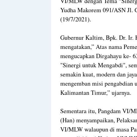
VI/MLW dengan Tema “Sinergi
Yudha Makorem 091/ASN Jl. G
(19/7/2021).
Gubernur Kaltim, Bpk. Dr. Ir.
mengatakan,” Atas nama Pemer
mengucapkan Dirgahayu ke- 
"Sinergi untuk Mengabdi", s
semakin kuat, modern dan jaya
mengemban misi pengabdian u
Kalimantan Timur,” ujarnya.
Sementara itu, Pangdam VI/M
(Han) menyampaikan, Pelaksa
VI/MLW walaupun di masa Pa