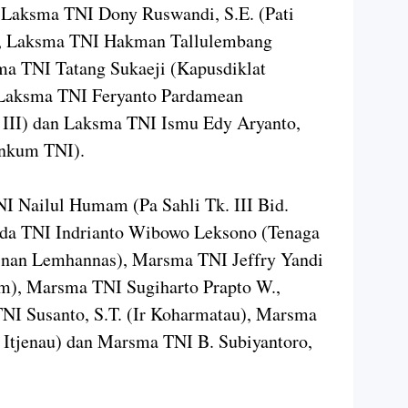
 Laksma TNI Dony Ruswandi, S.E. (Pati
), Laksma TNI Hakman Tallulembang
ma TNI Tatang Sukaeji (Kapusdiklat
Laksma TNI Feryanto Pardamean
III) dan Laksma TNI Ismu Edy Aryanto,
inkum TNI).
I Nailul Humam (Pa Sahli Tk. III Bid.
da TNI Indrianto Wibowo Leksono (Tenaga
inan Lemhannas), Marsma TNI Jeffry Yandi
em), Marsma TNI Sugiharto Prapto W.,
TNI Susanto, S.T. (Ir Koharmatau), Marsma
 Itjenau) dan Marsma TNI B. Subiyantoro,
.