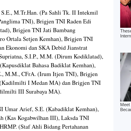
 S.E., M.Tr.Han. (Pa Sahli Tk. II Intekmil
 Panglima TNI), Brigjen TNI Raden Edi
atad), Brigjen TNI Jati Bambang
aro Ortala Setjen Kemhan), Brigjen TNI
an Ekonomi dan SKA Debid Jianstrat
upriatna, S.I.P., M.M. (Dirum Kodiklatad),
 (Kapusdiklat Bahasa Badiklat Kemhan),
., M.M., CFrA. (Irum Itjen TNI), Brigjen
(Kadilmilti I Medan MA) dan Brigjen TNI
dilmilti III Surabaya MA).
NI Umar Arief, S.E. (Kabadiklat Kemhan),
 (Kas Kogabwilhan III), Laksda TNI
CHRMP. (Staf Ahli Bidang Pertahanan