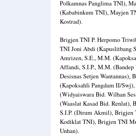
Polkamnas Panglima TNI), May
(Kababinkum TNI), Mayjen TNI
Kostrad).
Brigjen TNI P. Herpomo Triwib
TNI Joni Abdi (Kapuslitbang 
Amrizen, S.E., M.M. (Kapoks
Affandi, S.I.P., M.M. (Bandep
Desisnas Setjen Wantannas), 
(Kapoksahli Pangdam II/Swj),
(Widyaiswara Bid. Wilhan Se
(Waaslat Kasad Bid. Renlat),
S.I.P. (Dirum Akmil), Brigje
Kodiklat TNI), Brigjen TNI Mu
Unhan).