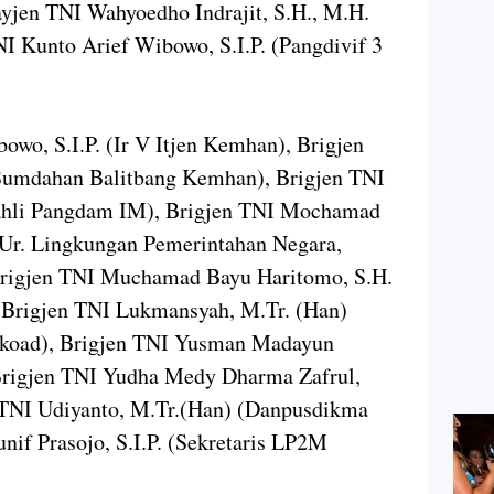
jen TNI Wahyoedho Indrajit, S.H., M.H.
 Kunto Arief Wibowo, S.I.P. (Pangdivif 3
owo, S.I.P. (Ir V Itjen Kemhan), Brigjen
Sumdahan Balitbang Kemhan), Brigjen TNI
ahli Pangdam IM), Brigjen TNI Mochamad
 Ur. Lingkungan Pemerintahan Negara,
Brigjen TNI Muchamad Bayu Haritomo, S.H.
 Brigjen TNI Lukmansyah, M.Tr. (Han)
skoad), Brigjen TNI Yusman Madayun
 Brigjen TNI Yudha Medy Dharma Zafrul,
n TNI Udiyanto, M.Tr.(Han) (Danpusdikma
nif Prasojo, S.I.P. (Sekretaris LP2M