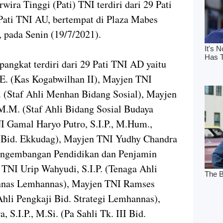
ira Tinggi (Pati) TNI terdiri dari 29 Pati
Pati TNI AU, bertempat di Plaza Mabes
, pada Senin (19/7/2021).
angkat terdiri dari 29 Pati TNI AD yaitu
E. (Kas Kogabwilhan II), Mayjen TNI
. (Staf Ahli Menhan Bidang Sosial), Mayjen
M.M. (Staf Ahli Bidang Sosial Budaya
I Gamal Haryo Putro, S.I.P., M.Hum.,
ad Bid. Ekkudag), Mayjen TNI Yudhy Chandra
engembangan Pendidikan dan Penjamin
NI Urip Wahyudi, S.I.P. (Tenaga Ahli
annas Lemhannas), Mayjen TNI Ramses
hli Pengkaji Bid. Strategi Lemhannas),
 S.I.P., M.Si. (Pa Sahli Tk. III Bid.