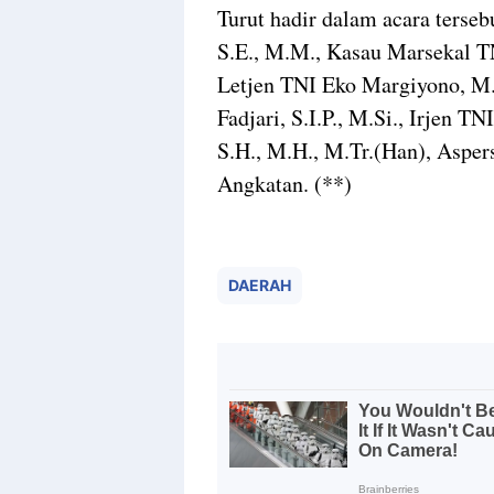
Turut hadir dalam acara ters
S.E., M.M., Kasau Marsekal TN
Letjen TNI Eko Margiyono, M.
Fadjari, S.I.P., M.Si., Irjen
S.H., M.H., M.Tr.(Han), Aspe
Angkatan. (**)
DAERAH