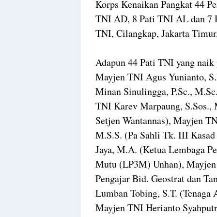
Korps Kenaikan Pangkat 44 Perw
TNI AD, 8 Pati TNI AL dan 7 
TNI, Cilangkap, Jakarta Timur
Adapun 44 Pati TNI yang naik p
Mayjen TNI Agus Yunianto, S.
Minan Sinulingga, P.Sc., M.Sc
TNI Karev Marpaung, S.Sos., 
Setjen Wantannas), Mayjen TN
M.S.S. (Pa Sahli Tk. III Kas
Jaya, M.A. (Ketua Lembaga P
Mutu (LP3M) Unhan), Mayjen T
Pengajar Bid. Geostrat dan T
Lumban Tobing, S.T. (Tenaga A
Mayjen TNI Herianto Syahputra,