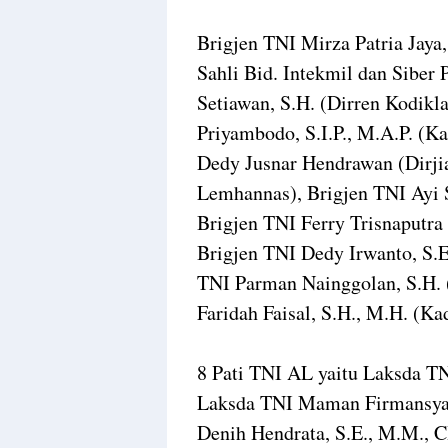
Brigjen TNI Mirza Patria Jaya,
Sahli Bid. Intekmil dan Siber
Setiawan, S.H. (Dirren Kodikl
Priyambodo, S.I.P., M.A.P. (K
Dedy Jusnar Hendrawan (Dirji
Lemhannas), Brigjen TNI Ayi S
Brigjen TNI Ferry Trisnaputra
Brigjen TNI Dedy Irwanto, S.E
TNI Parman Nainggolan, S.H. 
Faridah Faisal, S.H., M.H. (Ka
8 Pati TNI AL yaitu Laksda T
Laksda TNI Maman Firmansyah
Denih Hendrata, S.E., M.M., 