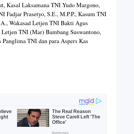
ebut, Kasal Laksamana TNI Yudo Margono,
I Fadjar Prasetyo, S.E., M.P.P., Kasum TNI
A., Wakasad Letjen TNI Bakti Agus
 TNI Letjen TNI (Mar) Bambang Suswantono,
rs Panglima TNI dan para Aspers Kas