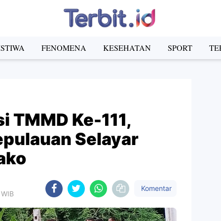
ISTIWA
FENOMENA
KESEHATAN
SPORT
TE
si TMMD Ke-111,
epulauan Selayar
ako
Komentar
0 WIB