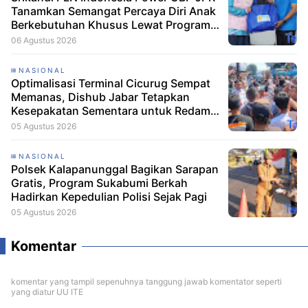
Tanamkan Semangat Percaya Diri Anak
Berkebutuhan Khusus Lewat Program
Srikandi Mengajar
06 Agustus 2026
NASIONAL
Optimalisasi Terminal Cicurug Sempat
Memanas, Dishub Jabar Tetapkan
Kesepakatan Sementara untuk Redam
Ketegangan
05 Agustus 2026
NASIONAL
Polsek Kalapanunggal Bagikan Sarapan
Gratis, Program Sukabumi Berkah
Hadirkan Kepedulian Polisi Sejak Pagi
05 Agustus 2026
Komentar
komentar yang tampil sepenuhnya tanggung jawab komentator seperti
yang diatur UU ITE