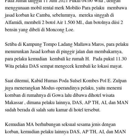
Pada Jumat tanggal 11 Juni 2021 Pukul 04.00 Wita , dengan
menggunaan mobil rental merk Mobilio Para pelaku membawa
jasad korban ke Camba, sebelumnya, mereka singgah di
Alfamidi, membeli 2 botol Air 1.500 Ml., dan botolnya diisi 2
bensin yang dibeli di Moncong Loe.
Setiba di Kampung Tompo Ladang Mallawa Maros, para pelaku
menurunkan Jasad korban di pinggir jalan dan membakarnya,
para pelaku kemudian kembali ke rumah H. Pada pukul 11.30
Wita pelaku DAS sempat mengecek kembali ke lokasi mayat.
Saat ditemui, Kabid Humas Poda Sulsel Kombes Pol E. Zulpan
juga menerangkan Modus operandinya pelaku, yaitu menemi
kornban di rumahnya di Gowa lalu dibawa dihotel wisata
Makassar , dimana pelaku lainnya, DAS, AP TH, AI, dan MAN
sudah berada di salah satu kamar di hotel tersebut.
Kemudian MA berhubungan seksual sesama jenis dengan
korban, kemudian pelaku lainnya DAS, AP TH, AI, dan MAN