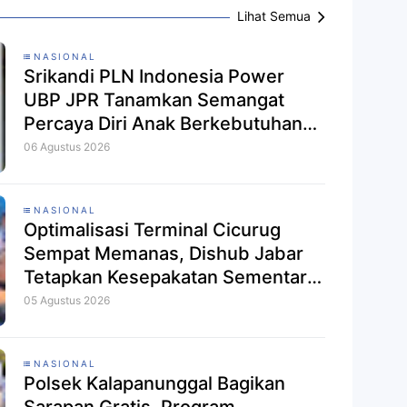
Lihat Semua
NASIONAL
Srikandi PLN Indonesia Power
UBP JPR Tanamkan Semangat
Percaya Diri Anak Berkebutuhan
Khusus Lewat Program Srikandi
06 Agustus 2026
Mengajar
NASIONAL
Optimalisasi Terminal Cicurug
Sempat Memanas, Dishub Jabar
Tetapkan Kesepakatan Sementara
untuk Redam Ketegangan
05 Agustus 2026
NASIONAL
Polsek Kalapanunggal Bagikan