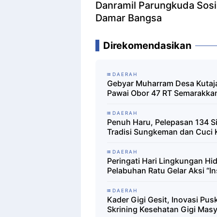
Danramil Parungkuda Sosi
Damar Bangsa
Direkomendasikan
DAERAH
Gebyar Muharram Desa Kutaja
Pawai Obor 47 RT Semarakka
DAERAH
Penuh Haru, Pelepasan 134 S
Tradisi Sungkeman dan Cuci 
DAERAH
Peringati Hari Lingkungan H
Pelabuhan Ratu Gelar Aksi “In
DAERAH
Kader Gigi Gesit, Inovasi Pu
Skrining Kesehatan Gigi Mas