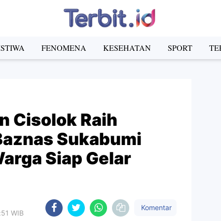
ISTIWA
FENOMENA
KESEHATAN
SPORT
TE
 Cisolok Raih
Baznas Sukabumi
arga Siap Gelar
Komentar
4:51 WIB