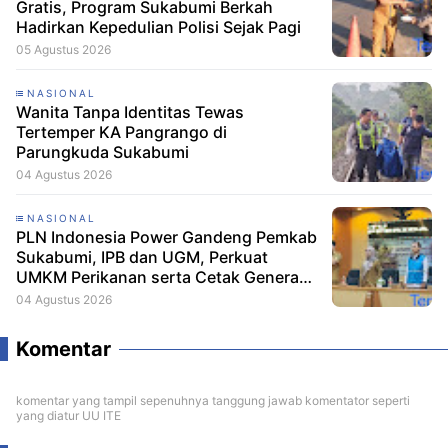
Gratis, Program Sukabumi Berkah
Hadirkan Kepedulian Polisi Sejak Pagi
05 Agustus 2026
NASIONAL
Wanita Tanpa Identitas Tewas
Tertemper KA Pangrango di
Parungkuda Sukabumi
04 Agustus 2026
NASIONAL
PLN Indonesia Power Gandeng Pemkab
Sukabumi, IPB dan UGM, Perkuat
UMKM Perikanan serta Cetak Generasi
Peduli Lingkungan
04 Agustus 2026
Komentar
komentar yang tampil sepenuhnya tanggung jawab komentator seperti
yang diatur UU ITE