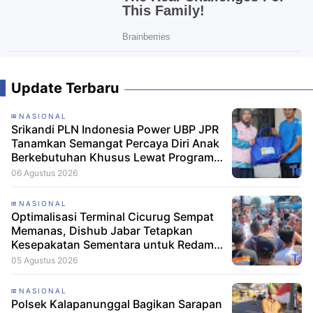
Update Terbaru
NASIONAL
Srikandi PLN Indonesia Power UBP JPR
Tanamkan Semangat Percaya Diri Anak
Berkebutuhan Khusus Lewat Program
Srikandi Mengajar
06 Agustus 2026
NASIONAL
Optimalisasi Terminal Cicurug Sempat
Memanas, Dishub Jabar Tetapkan
Kesepakatan Sementara untuk Redam
Ketegangan
05 Agustus 2026
NASIONAL
Polsek Kalapanunggal Bagikan Sarapan