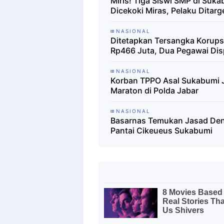
Miris! Tiga Siswi SMP di Suk
Dicekoki Miras, Pelaku Ditar
NASIONAL
Ditetapkan Tersangka Korups
Rp466 Juta, Dua Pegawai Dis
NASIONAL
Korban TPPO Asal Sukabumi J
Maraton di Polda Jabar
NASIONAL
Basarnas Temukan Jasad Deni
Pantai Cikeueus Sukabumi