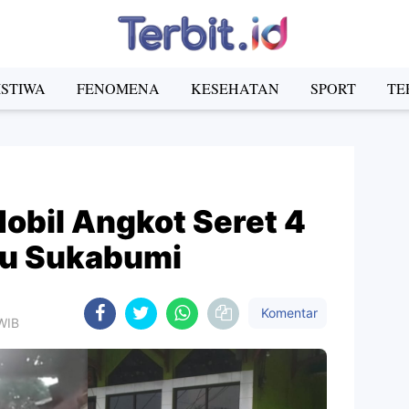
ISTIWA
FENOMENA
KESEHATAN
SPORT
TE
obil Angkot Seret 4
hu Sukabumi
Komentar
 WIB