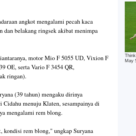
endaraan angkot mengalami pecah kaca
n dan belakang ringsek akibat menimpa
diantaranya, motor Mio F 5055 UD, Vixion F
39 OE, serta Vario F 3454 QR,
ak ringan).
yana (39 tahun) mengaku dirinya
 Cidahu menuju Klaten, sesampainya di
nya mengalami rem blong.
et, kondisi rem blong," ungkap Suryana