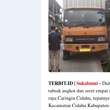
TERBIT.ID |
Sukabumi
-
Did
tabrak angkot dan seret empat m
raya Caringin Cidahu, tepatn
Kecamatan Cidahu Kabupaten S